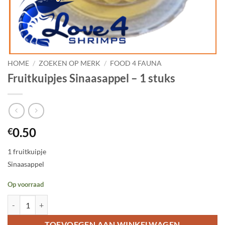
HOME
/
ZOEKEN OP MERK
/
FOOD 4 FAUNA
Fruitkuipjes Sinaasappel – 1 stuks
0.50
€
1 fruitkuipje
Sinaasappel
Op voorraad
Fruitkuipjes Sinaasappel - 1 stuks aantal
TOEVOEGEN AAN WINKELWAGEN