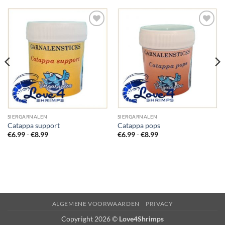
Add to
Add to
Wishlist
Wishlist
SIERGARNALEN
SIERGARNALEN
Catappa support
Catappa pops
Prijsklasse:
Prijsklasse:
€
6.99
-
€
8.99
€
6.99
-
€
8.99
€6.99
€6.99
tot
tot
€8.99
€8.99
ALGEMENE VOORWAARDEN
PRIVACY
Copyright 2026 ©
Love4Shrimps