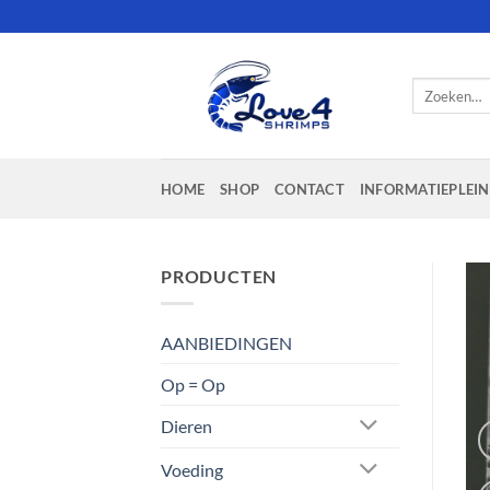
Ga
naar
inhoud
Zoeken
naar:
HOME
SHOP
CONTACT
INFORMATIEPLEIN
PRODUCTEN
AANBIEDINGEN
Op = Op
Dieren
Voeding