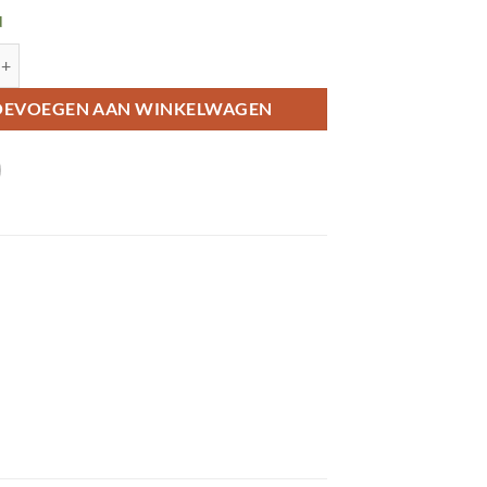
d
agneet Red Galaxy Fishbone aantal
OEVOEGEN AAN WINKELWAGEN