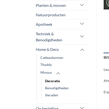
Planten & mossen
Natuurproducten
Apotheek
Techniek &
Benodigdheden
Home & Deco
Cadeaubonnen
BE
Thoddy
Leu
Minous
Afm
Decoratie
Benodigdheden
Erg
Sieraden
Op bestelling