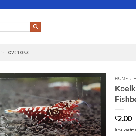
OVER ONS
HOME
/
Koelk
Add to
Fishb
Wishlist
2.00
€
Koelkastma