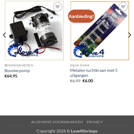
Aanbieding!
Add to
Add to
Wishlist
Wishlist
BENODIGDHEDEN
AQUA-NOVA
Metalen luchtkraan met 5
Boosterpomp
uitgangen
€
64.95
Oorspronkelijke
Huidige
€
6.99
€
6.00
prijs
prijs
was:
is:
€6.99.
€6.00.
ALGEMENE VOORWAARDEN
PRIVACY
Copyright 2026 ©
Love4Shrimps