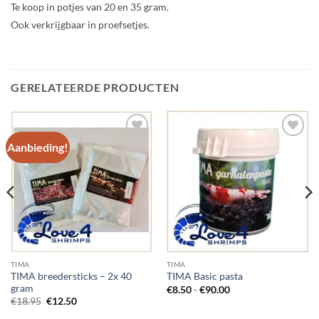
Te koop in potjes van 20 en 35 gram.
Ook verkrijgbaar in proefsetjes.
GERELATEERDE PRODUCTEN
Aanbieding!
Add to
Add to
Wishlist
Wishlist
TIMA
TIMA
TIMA breedersticks – 2x 40
TIMA Basic pasta
gram
Prijsklasse:
€
8.50
-
€
90.00
€8.50
Oorspronkelijke
Huidige
€
18.95
€
12.50
tot
prijs
prijs
€90.00
was:
is: