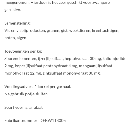
meegenomen. Hierdoor is het zeer geschikt voor zwangere
garnalen.
Samenstelling:
Vis en visbijproducten, granen, gist, weekdieren, kreeftachtigen,
noten, algen.
Toevoegingen per kg:
Sporenelementen, ijzer(II)sulfaat, heptahydraat 30 mg, kaliumjodide
2 mg, koper(II)sulfaat pentahydraat 4 mg, mangaan(II)sulfaat
monohydraat 12 mg, zinksulfaat monohydraat 80 mg.
Voedingsadvies: 1 korrel per garnaal.
Na gebruik potje sluiten.
Soort voer: granulaat
Fabrikantnummer: DEBW118005