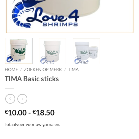
HOME
/
ZOEKEN OP MERK
/
TIMA
TIMA Basic sticks
Prijsklasse:
10.00
-
18.50
€
€
€10.00
Totaalvoer voor uw garnalen.
tot
€18.50