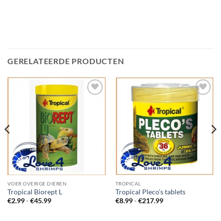
GERELATEERDE PRODUCTEN
Add to
Add to
Wishlist
Wishlist
VOER OVERIGE DIEREN
TROPICAL
Tropical Biorept L
Tropical Pleco’s tablets
Prijsklasse:
Prijsklasse:
€
2.99
-
€
45.99
€
8.99
-
€
217.99
€2.99
€8.99
tot
tot
€45.99
€217.99