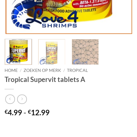
HOME
/
ZOEKEN OP MERK
/
TROPICAL
Tropical Supervit tablets A
Prijsklasse:
4.99
-
12.99
€
€
€4.99
tot
€12.99