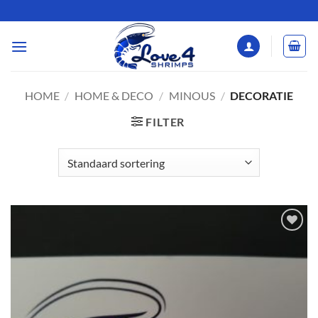
Ga
naar
inhoud
HOME
/
HOME & DECO
/
MINOUS
/
DECORATIE
FILTER
Add to
Wishlist