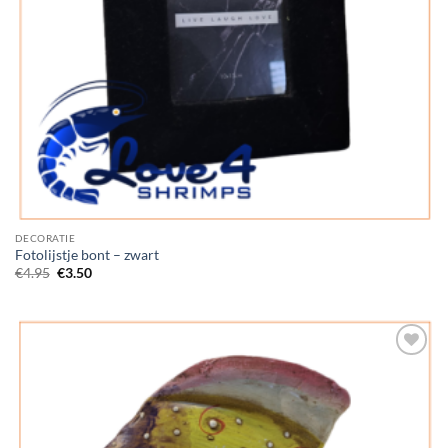
DECORATIE
Fotolijstje bont – zwart
Oorspronkelijke
Huidige
€
4.95
€
3.50
prijs
prijs
was:
is:
€4.95.
€3.50.
Add to
Wishlist