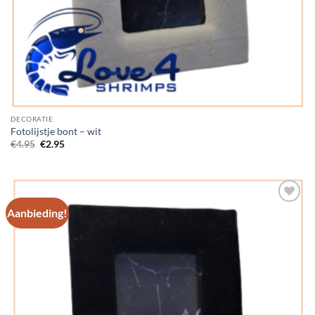
DECORATIE
Fotolijstje bont – wit
Oorspronkelijke
Huidige
€
4.95
€
2.95
prijs
prijs
was:
is:
€4.95.
€2.95.
Aanbieding!
Add to
Wishlist