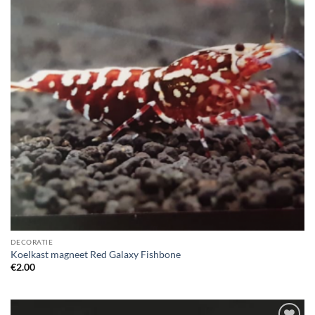
DECORATIE
Koelkast magneet Red Galaxy Fishbone
€
2.00