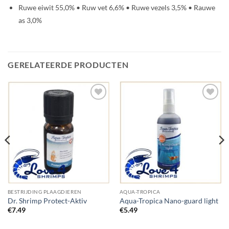
Ruwe eiwit 55,0% • Ruw vet 6,6% • Ruwe vezels 3,5% • Rauwe
as 3,0%
GERELATEERDE PRODUCTEN
Add to
Add to
Wishlist
Wishlist
BESTRIJDING PLAAGDIEREN
AQUA-TROPICA
Dr. Shrimp Protect-Aktiv
Aqua-Tropica Nano-guard light
€
7.49
€
5.49