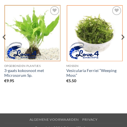
Add to
Add to
Wishlist
Wishlist
OPGEBONDEN PLANTJES
MOSSEN
3-gaats kokosnoot met
Vesicularia Ferriei “Weeping
Microsorum Sp.
Moss”
€
9.95
€
5.50
ALGEMENE VOORWAARDEN
PRIVACY