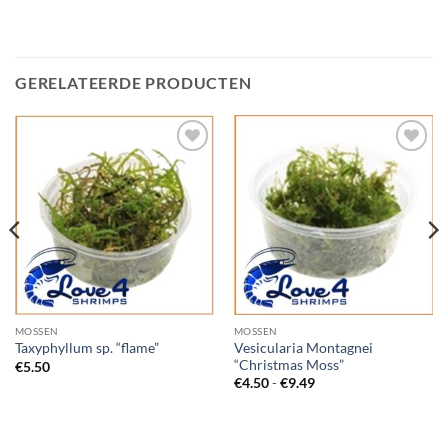
GERELATEERDE PRODUCTEN
Add to
Add to
Wishlist
Wishlist
MOSSEN
MOSSEN
Vesicularia Montagnei
Taxyphyllum sp. “flame”
“Christmas Moss”
€
5.50
Prijsklasse:
€
4.50
-
€
9.49
€4.50
tot
€9.49