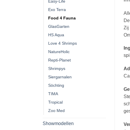
Easy-Life
Exo Terra
All
Food 4 Fauna
De 
GlasGarten
Zij
HS Aqua
Omd
Love 4 Shrimps
In
NatureHolic
spi
Repti-Planet
Shrimpys
Ad
Ca
Siergarnalen
Söchting
Ge
TIMA
Ste
Tropical
sch
Zoo Med
ges
Showmodellen
Ver