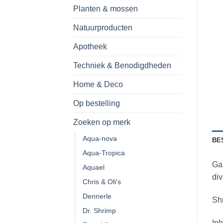
Planten & mossen
Natuurproducten
Apotheek
Techniek & Benodigdheden
Home & Deco
Op bestelling
Zoeken op merk
Aqua-nova
BE
Aqua-Tropica
Gar
Aquael
di
Chris & Oli's
Dennerle
Shr
Dr. Shrimp
Inh