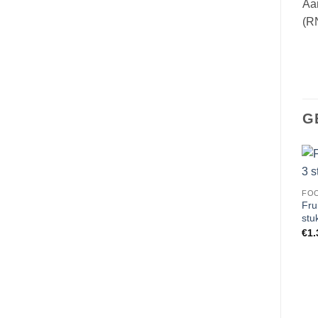
Aa
(R
G
FOO
Fru
stu
€
1.