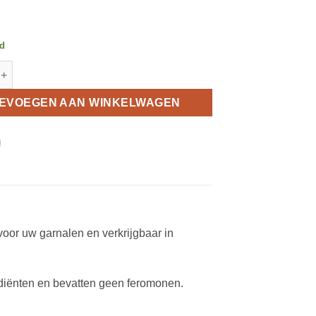
ad
una Shrimp-Lollies - Support aantal
EVOEGEN AAN WINKELWAGEN
oor uw garnalen en verkrijgbaar in
ediënten en bevatten geen feromonen.