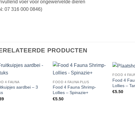
nvullend voer voor ongewervelde dieren
N: 07 316 000 0846)
ERELATEERDE PRODUCTEN
FOOD 4 FAU
Add to
Add to
Food 4 Fau
D 4 FAUNA
FOOD 4 FAUNA PLUS
Wishlist
Wishlist
Lollies – T
itkuipjes aardbei – 3
Food 4 Fauna Shrimp-
€
5.50
ks
Lollies – Spinazie+
39
€
5.50