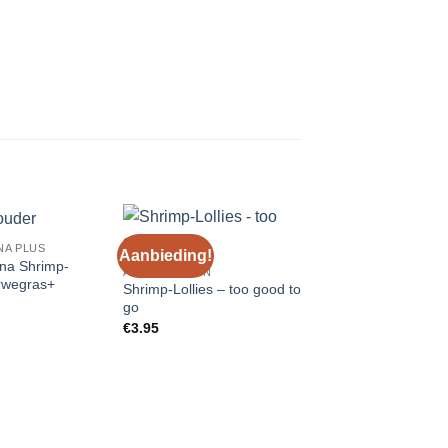
NA PLUS
Aanbieding!
Add to
Add to
na Shrimp-
AANBIEDINGEN
Wishlist
Wishlist
W
arwegras+
Shrimp-Lollies – too good to
go
€
3.95
FOOD 4 FAUNA
Fruitkuipjes appel –
€
1.39