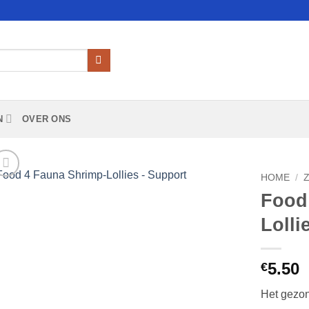
N
OVER ONS
HOME
/
Food
Add to
Lolli
Wishlist
5.50
€
Het gezon