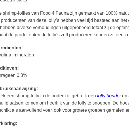
e shrimp-lollies van Food 4 Fauna zijn gemaakt van 100% natuur
producenten van deze lolly’s hebben veel tijd besteed aan het 
 hebben diverse verhoudingen uitgeprobeerd totdat zij de opti
at de producenten de lolly’s zelf produceren kunnen zij een co
grediënten:
rulina, mineralen
ditieven:
rrageen 0.3%
bruiksaanwijzing:
ek een shrimp-lolly in de bodem of gebruik een
lolly houder
en 
uilplaatsen komen om heerlijk van de lolly te snoepen. De hoevee
chikt als aanvullend voer, ook voor grotere groepen garnalen en
klaring: