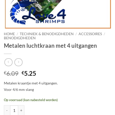
HOME
/
TECHNIEK & BENODIGDHEDEN
/
ACCESSOIRES
/
BENODIGDHEDEN
Metalen luchtkraan met 4 uitgangen
Oorspronkelijke
Huidige
6.09
5.25
€
€
prijs
prijs
Metalen kraantje met 4 uitgangen.
was:
is:
Voor 4/6 mm slang
€6.09.
€5.25.
Op voorraad (kan nabesteld worden)
Metalen luchtkraan met 4 uitgangen aantal