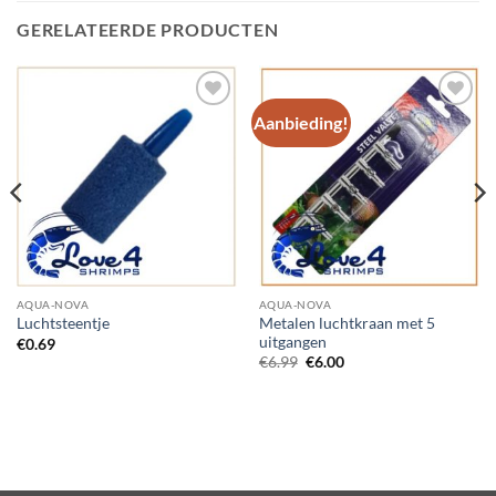
GERELATEERDE PRODUCTEN
Aanbieding!
Add to
Add to
Wishlist
Wishlist
AQUA-NOVA
AQUA-NOVA
Metalen luchtkraan met 5
Luchtsteentje
uitgangen
€
0.69
Oorspronkelijke
Huidige
€
6.99
€
6.00
prijs
prijs
was:
is:
€6.99.
€6.00.