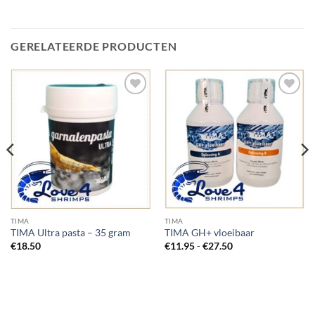
GERELATEERDE PRODUCTEN
Add to
Add to
Wishlist
Wishlist
TIMA
TIMA
TIMA Ultra pasta – 35 gram
TIMA GH+ vloeibaar
Prijsklasse:
€
18.50
€
11.95
-
€
27.50
€11.95
tot
€27.50