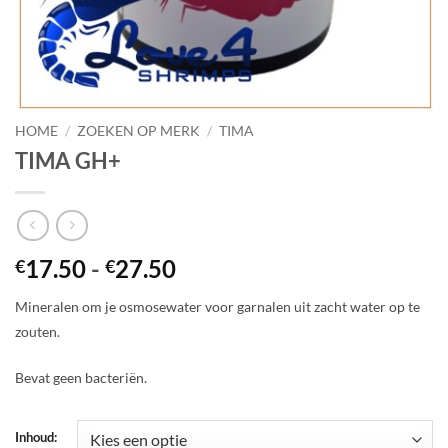
HOME
/
ZOEKEN OP MERK
/
TIMA
TIMA GH+
Prijsklasse:
17.50
-
27.50
€
€
€17.50
Mineralen om je osmosewater voor garnalen uit zacht water op te
tot
zouten.
€27.50
Bevat geen bacteriën.
Inhoud: