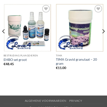
Add to
Add to
Wishlist
Wishlist
BESTRIJDING PLAAGDIEREN
TIMA
TIMA Gravid granulaat – 20
EHBO set groot
gram
€
48.45
€
11.00
ALGEMENE VOORWAARDEN
PRIVACY