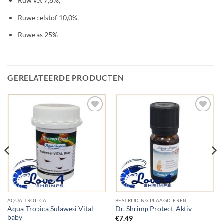
Ruw vet 7,8%,
Ruwe celstof 10,0%,
Ruwe as 25%
GERELATEERDE PRODUCTEN
Add to
Add to
Wishlist
Wishlist
AQUA-TROPICA
BESTRIJDING PLAAGDIEREN
Aqua-Tropica Sulawesi Vital
Dr. Shrimp Protect-Aktiv
baby
€
7.49