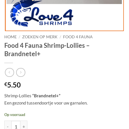
HOME
/
ZOEKEN OP MERK
/
FOOD 4 FAUNA
Food 4 Fauna Shrimp-Lollies –
Brandnetel+
5.50
€
Shrimp-Lollies
“Brandnetel+”
Een gezond tussendoortje voor uw garnalen.
Op voorraad
Food 4 Fauna Shrimp-Lollies - Brandnetel+ aantal