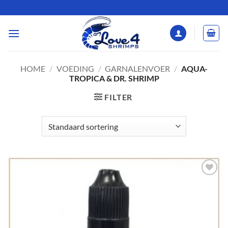
Ga
naar
inhoud
HOME
/
VOEDING
/
GARNALENVOER
/
AQUA-
TROPICA & DR. SHRIMP
FILTER
Add to
Wishlist