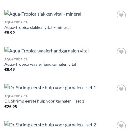
AQUA-TROPICA
Add to
Aqua-Tropica slakken vital – mineral
Wishlist
€
8.99
AQUA-TROPICA
Add to
Aqua-Tropica waaierhandgarnalen vital
Wishlist
€
8.49
AQUA-TROPICA
Add to
Dr. Shrimp eerste hulp voor garnalen – set 1
Wishlist
€
25.95