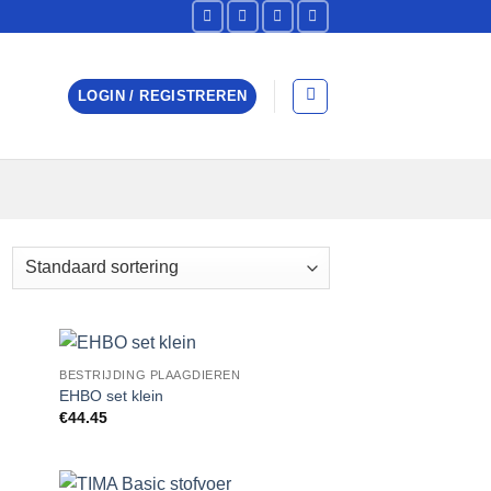
LOGIN / REGISTREREN
BESTRIJDING PLAAGDIEREN
 to
Add to
EHBO set klein
list
Wishlist
€
44.45