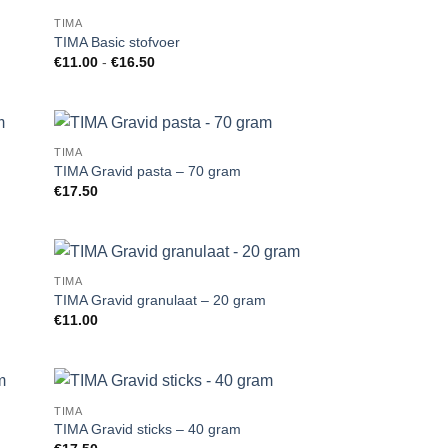
TIMA
 to
Add to
TIMA Basic stofvoer
list
Wishlist
Prijsklasse:
€
11.00
-
€
16.50
€11.00
tot
€16.50
TIMA
 to
Add to
TIMA Gravid pasta – 70 gram
list
Wishlist
€
17.50
TIMA
 to
Add to
TIMA Gravid granulaat – 20 gram
list
Wishlist
€
11.00
TIMA
 to
Add to
TIMA Gravid sticks – 40 gram
list
Wishlist