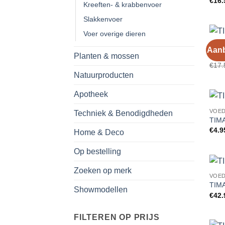
€
16.
Kreeften- & krabbenvoer
Slakkenvoer
Voer overige dieren
AANB
Aanb
TIMA
Planten & mossen
€
17.
Natuurproducten
Apotheek
VOE
Techniek & Benodigdheden
TIMA
€
4.9
Home & Deco
Op bestelling
Zoeken op merk
VOE
TIMA
Showmodellen
€
42.
FILTEREN OP PRIJS