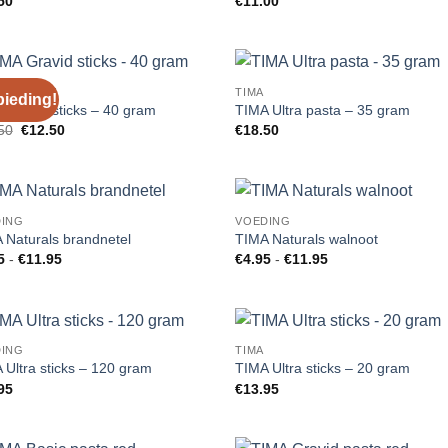
50
€
11.00
IEDINGEN
TIMA
ieding!
Add to
Add
 Gravid sticks – 40 gram
TIMA Ultra pasta – 35 gram
Wishlist
Wish
Oorspronkelijke
Huidige
50
€
12.50
€
18.50
prijs
prijs
was:
is:
€17.50.
€12.50.
DING
VOEDING
Add to
Add
 Naturals brandnetel
TIMA Naturals walnoot
Wishlist
Wish
Prijsklasse:
Prijsklasse:
5
-
€
11.95
€
4.95
-
€
11.95
€4.95
€4.95
tot
tot
€11.95
€11.95
DING
TIMA
Add to
Add
 Ultra sticks – 120 gram
TIMA Ultra sticks – 20 gram
Wishlist
Wish
95
€
13.95