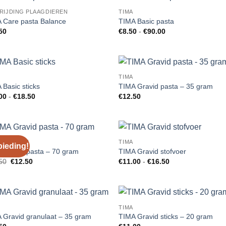
RIJDING PLAAGDIEREN
TIMA
Add to
Add
 Care pasta Balance
TIMA Basic pasta
Wishlist
Wish
Prijsklasse:
50
€
8.50
-
€
90.00
€8.50
tot
€90.00
TIMA
Add to
Add
 Basic sticks
TIMA Gravid pasta – 35 gram
Wishlist
Wish
Prijsklasse:
00
-
€
18.50
€
12.50
€10.00
tot
€18.50
IEDINGEN
TIMA
ieding!
Add to
Add
 Gravid pasta – 70 gram
TIMA Gravid stofvoer
Wishlist
Wish
Oorspronkelijke
Huidige
Prijsklasse:
50
€
12.50
€
11.00
-
€
16.50
prijs
prijs
€11.00
was:
is:
tot
€17.50.
€12.50.
€16.50
TIMA
Add to
Add
 Gravid granulaat – 35 gram
TIMA Gravid sticks – 20 gram
Wishlist
Wish