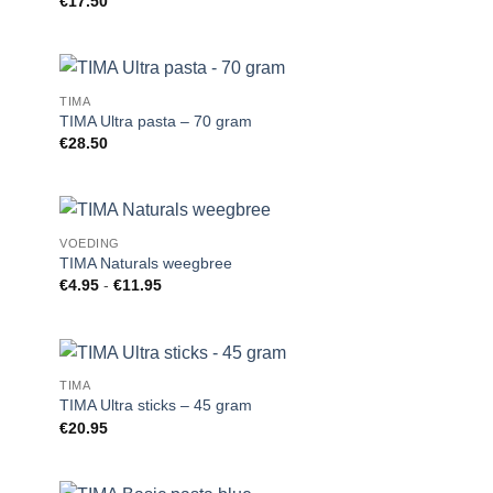
€
17.50
TIMA
 to
Add to
TIMA Ultra pasta – 70 gram
list
Wishlist
€
28.50
VOEDING
 to
Add to
TIMA Naturals weegbree
list
Wishlist
Prijsklasse:
€
4.95
-
€
11.95
€4.95
tot
€11.95
TIMA
 to
Add to
TIMA Ultra sticks – 45 gram
list
Wishlist
€
20.95