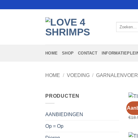
Ga
naar
inhoud
Zoeken
naar:
HOME
SHOP
CONTACT
INFORMATIEPLEI
HOME
/
VOEDING
/
GARNALENVOE
PRODUCTEN
TIMA
Aanb
TIMA
AANBIEDINGEN
€
18.
Op = Op
Dieren